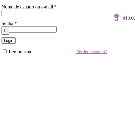
Obrigatório
Nome de usuário ou e-mail
*
0
R$
0,0
Obrigatório
Senha
*
Login
Perdeu a senha?
Lembrar-me