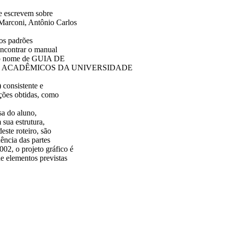
e escrevem sobre
Marconi, Antônio Carlos
dos padrões
ncontrar o manual
m o nome de GUIA DE
 ACADÊMICOS DA UNIVERSIDADE
 consistente e
ações obtidas, como
a do aluno,
sua estrutura,
este roteiro, são
uência das partes
02, o projeto gráfico é
de elementos previstas