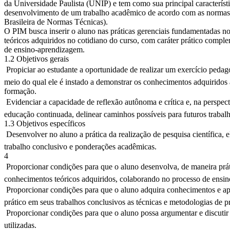
da Universidade Paulista (UNIP) e tem como sua principal característic
desenvolvimento de um trabalho acadêmico de acordo com as norm
Brasileira de Normas Técnicas).
O PIM busca inserir o aluno nas práticas gerenciais fundamentadas n
teóricos adquiridos no cotidiano do curso, com caráter prático compl
de ensino-aprendizagem.
1.2 Objetivos gerais
 Propiciar ao estudante a oportunidade de realizar um exercício pedag
meio do qual ele é instado a demonstrar os conhecimentos adquiridos
formação.
 Evidenciar a capacidade de reflexão autônoma e crítica e, na perspec
educação continuada, delinear caminhos possíveis para futuros trabalh
1.3 Objetivos específicos
 Desenvolver no aluno a prática da realização de pesquisa científica,
trabalho conclusivo e ponderações acadêmicas.
4
 Proporcionar condições para que o aluno desenvolva, de maneira prát
conhecimentos teóricos adquiridos, colaborando no processo de ensi
 Proporcionar condições para que o aluno adquira conhecimentos e a
prático em seus trabalhos conclusivos as técnicas e metodologias de pr
 Proporcionar condições para que o aluno possa argumentar e discutir
utilizadas.