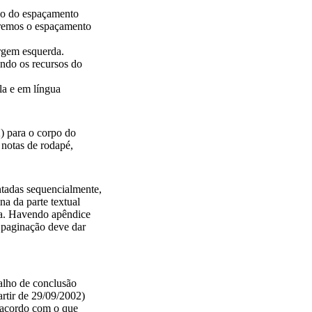
ão do espaçamento
aremos o espaçamento
argem esquerda.
zando os recursos do
la e em língua
) para o corpo do
 notas de rodapé,
ontadas sequencialmente,
a da parte textual
lha. Havendo apêndice
 paginação deve dar
balho de conclusão
rtir de 29/09/2002)
e acordo com o que