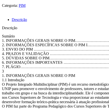
Categoria:
PIM
Descrição
Descrição
Sumário
1. INFORMAÇÕES GERAIS SOBRE O PIM………
2. INFORMAÇÕES ESPECÍFICAS SOBRE O PIM 
3. ENVIO DO PIM ……………………………………………
4. PRAZOS E VALIDAÇÃO ………………………………
5. DÚVIDAS SOBRE O PIM………………………………
6. INFORMAÇÕES IMPORTANTES ……………………
7. PLÁGIO…………………………………………………………
3
1. INFORMAÇÕES GERAIS SOBRE O PIM
1.1 Introdução
O Projeto Integrado Multidisciplinar (PIM) é um recurso metodológico
UNIP para promover o envolvimento de professores, tutores e estudan
trabalho em grupo e na busca da interdisciplinaridade. Ele é componen
nos Cursos Superiores de Tecnologia e visa proporcionar ao estudant
desenvolver formação teórico-prática necessária à atuação profissional
O PIM faz parte do Programa Pedagógico dos Cursos Superiores de 