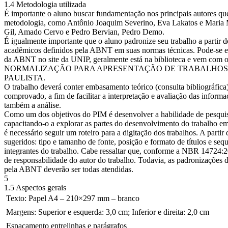
1.4 Metodologia utilizada
É importante o aluno buscar fundamentação nos principais autores qu
metodologia, como Antônio Joaquim Severino, Eva Lakatos e Maria 
Gil, Amado Cervo e Pedro Bervian, Pedro Demo.
É igualmente importante que o aluno padronize seu trabalho a partir 
acadêmicos definidos pela ABNT em suas normas técnicas. Pode-se e
da ABNT no site da UNIP, geralmente está na biblioteca e vem co
NORMALIZAÇÃO PARA APRESENTAÇÃO DE TRABALHOS
PAULISTA.
O trabalho deverá conter embasamento teórico (consulta bibliográfica)
comprovado, a fim de facilitar a interpretação e avaliação das inform
também a análise.
Como um dos objetivos do PIM é desenvolver a habilidade de pesquis
capacitando-o a explorar as partes do desenvolvimento do trabalho em 
é necessário seguir um roteiro para a digitação dos trabalhos. A partir d
sugeridos: tipo e tamanho de fonte, posição e formato de títulos e seq
integrantes do trabalho. Cabe ressaltar que, conforme a NBR 14724:20
de responsabilidade do autor do trabalho. Todavia, as padronizações 
pela ABNT deverão ser todas atendidas.
5
1.5 Aspectos gerais
 Texto: Papel A4 – 210×297 mm – branco
 Margens: Superior e esquerda: 3,0 cm; Inferior e direita: 2,0 cm
 Espaçamento entrelinhas e parágrafos