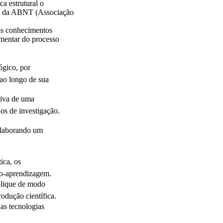
a estrutural o
as da ABNT (Associação
os conhecimentos
ementar do processo
ógico, por
 ao longo de sua
tiva de uma
os de investigação.
 elaborando um
ica, os
no-aprendizagem.
plique de modo
odução científica.
 as tecnologias