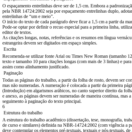
O espaçamento entrelinhas deve ser de 1,5 cm. Embora a padronizaç
pela NBR 14724:2002 seja por espaçamento entrelinhas duplo, adot
entrelinhas de “um e meio”.
O início do texto de cada parágrafo deve ficar a 1,5 cm a partir da m
Pode-se optar por definir o recuo especial para a primeira linha, utili
editor de textos.
As citações longas, notas, referências e os resumos em língua vernácu
estrangeira devem ser digitados em espaço simples.
 Escrita
Recomenda-se utilizar fonte Arial ou Times New Roman (tamanho 12
texto e tamanho 10 para citações longas (com mais de 3 linhas) e para
assim como alinhamento justificado.
 Paginação
Todas as páginas do trabalho, a partir da folha de rosto, devem ser c
mas não numeradas. A numeração é colocada a partir da primeira págin
(Introdução) em algarismos arábicos, no canto superior direito da fo
e anexo, as páginas devem ser numeradas de maneira contínua, mas a
seguimento à paginação do texto principal.
6
 Estrutura do trabalho
A estrutura do trabalho acadêmico (dissertação, tese, monografia, tra
de curso e similares) definida na NBR-14724:2002 (com vigência a pa
deve contemplar os elementos pré-textuais, textuais e pós-textuais, d