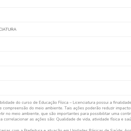
NCIATURA
ilidade do curso de Educação Física – Licenciatura possui a finalida
 e compreensão do meio ambiente. Tais ações poderão reduzir impactos
letir no meio ambiente, que são importantes para possibilitar uma cont
correlacionar as ações são: Qualidade de vida, atividade física e sa
cerias com a Prefeitura e atuação em Unidades Básicas de Saúde; Asso