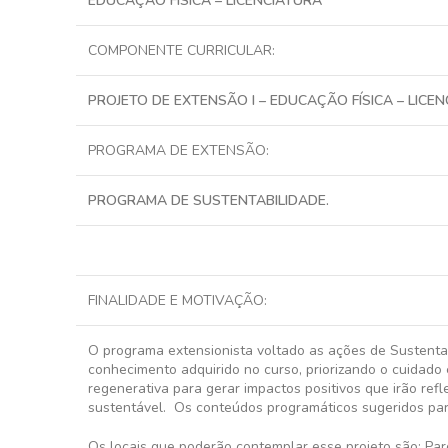
EDUCAÇÃO FÍSICA – LICENCIATURA
COMPONENTE CURRICULAR:
PROJETO DE EXTENSÃO I – EDUCAÇÃO FÍSICA – LICE
PROGRAMA DE EXTENSÃO:
PROGRAMA DE SUSTENTABILIDADE.
FINALIDADE E MOTIVAÇÃO:
O programa extensionista voltado as ações de Sustentab
conhecimento adquirido no curso, priorizando o cuidado
regenerativa para gerar impactos positivos que irão ref
sustentável. Os conteúdos programáticos sugeridos para 
Os locais que poderão contemplar esse projeto são: Par