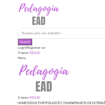
Search
Login/Registrar-se
0
items
R$
0,00
Menu
0
items
R$
0,00
HOME
TODOS PORTFÓLIOS
TCC FAVENI
PROJETO DE EXTENS