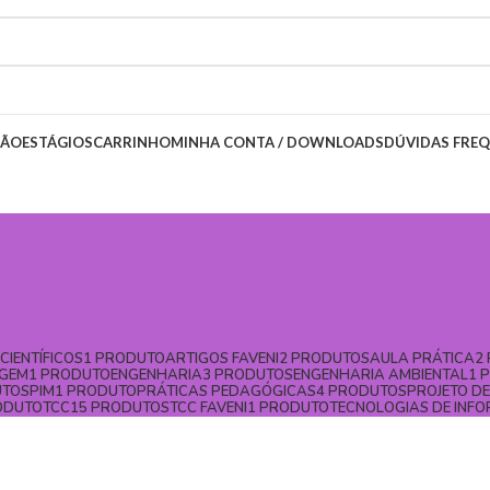
SÃO
ESTÁGIOS
CARRINHO
MINHA CONTA / DOWNLOADS
DÚVIDAS FRE
CIENTÍFICOS
1 PRODUTO
ARTIGOS FAVENI
2 PRODUTOS
AULA PRÁTICA
2
GEM
1 PRODUTO
ENGENHARIA
3 PRODUTOS
ENGENHARIA AMBIENTAL
1 
UTOS
PIM
1 PRODUTO
PRÁTICAS PEDAGÓGICAS
4 PRODUTOS
PROJETO D
ODUTO
TCC
15 PRODUTOS
TCC FAVENI
1 PRODUTO
TECNOLOGIAS DE INF