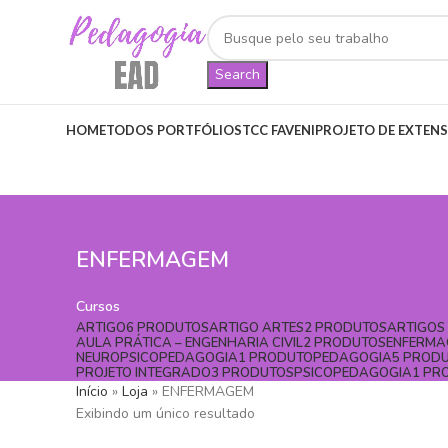
Search
HOME
TODOS PORTFÓLIOS
TCC FAVENI
PROJETO DE EXTEN
ENFERMAGEM
Cursos
ARTIGO
6 PRODUTOS
ARTIGO ARTES
2 PRODUTOS
ARTIGOS 
AULA PRÁTICA – ENGENHARIA CIVIL
2 PRODUTOS
ENFERMA
NEUROPSICOPEDAGOGIA
1 PRODUTO
PEDAGOGIA
5 PROD
PROJETO INTEGRADO
3 PRODUTOS
PSICOPEDAGOGIA
1 PR
Início
»
Loja
»
ENFERMAGEM
Exibindo um único resultado