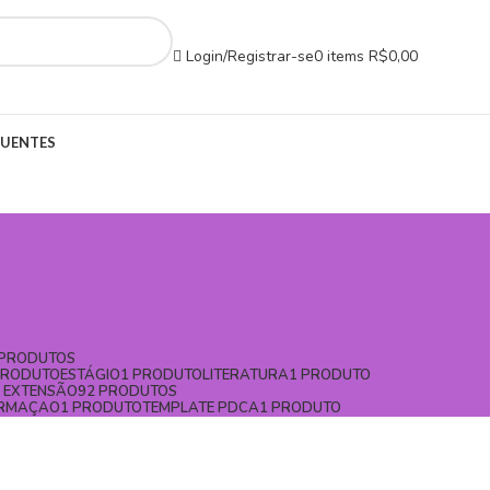
Login/Registrar-se
0
items
R$
0,00
QUENTES
 PRODUTOS
PRODUTO
ESTÁGIO
1 PRODUTO
LITERATURA
1 PRODUTO
E EXTENSÃO
92 PRODUTOS
ORMAÇAO
1 PRODUTO
TEMPLATE PDCA
1 PRODUTO